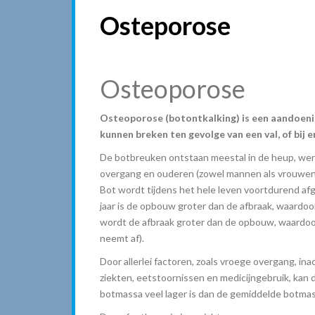
Osteporose
Osteoporose
Osteoporose (botontkalking) is een aandoeni
kunnen breken ten gevolge van een val, of bij 
De botbreuken ontstaan meestal in de heup, werv
overgang en ouderen (zowel mannen als vrouwen
Bot wordt tijdens het hele leven voortdurend a
jaar is de opbouw groter dan de afbraak, waardo
wordt de afbraak groter dan de opbouw, waardoor
neemt af).
Door allerlei factoren, zoals vroege overgang, ina
ziekten, eetstoornissen en medicijngebruik, kan
botmassa veel lager is dan de gemiddelde botmas