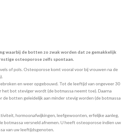
ng waarbij de botten zo zwak worden dat ze gemakkelijk
ernstige osteoporose zelfs spontaan.
els of pols. Osteoporose komt vooral voor bij vrouwen na de
).
fgebroken en weer opgebouwd. Tot de leeftijd van ongeveer 30
or het bot steviger wordt (de botmassa neemt toe). Daarna
 de botten geleidelijk aan minder stevig worden (de botmassa
ctiviteit, hormoonafwijkingen, leefgewoonten, erfelijke aanleg,
 de botmassa versneld afnemen. U heeft osteoporose indien uw
sa van uw leeftijdsgenoten.