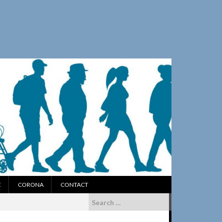
E
CORONA
CONTACT
Search
for: